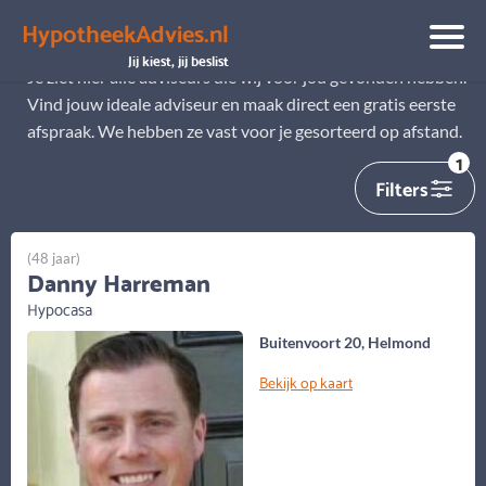
HypotheekAdvies.nl
Alle adviseurs
Jij kiest, jij beslist
Je ziet hier alle adviseurs die wij voor jou gevonden hebben.
Vind jouw ideale adviseur en maak direct een gratis eerste
afspraak. We hebben ze vast voor je gesorteerd op afstand.
1
Filters
(48 jaar)
Danny Harreman
Hypocasa
Buitenvoort 20, Helmond
Bekijk op kaart