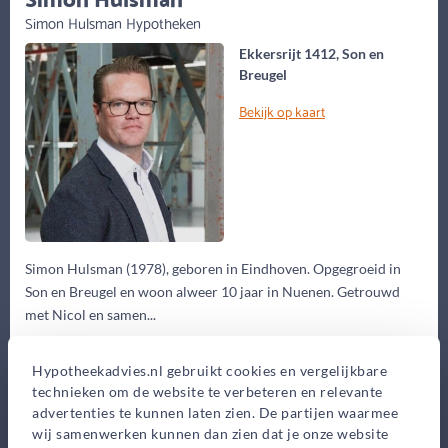
Simon Hulsman Hypotheken
Ekkersrijt 1412, Son en
Breugel
Bekijk op kaart
Simon Hulsman (1978), geboren in Eindhoven. Opgegroeid in
Son en Breugel en woon alweer 10 jaar in Nuenen. Getrouwd
met Nicol en samen...
Eerste gesprek
Hypotheekadvies.nl gebruikt cookies en vergelijkbare
0,-
technieken om de website te verbeteren en relevante
Advieskosten
advertenties te kunnen laten zien. De partijen waarmee
wij samenwerken kunnen dan zien dat je onze website
2.325,-