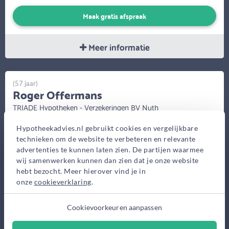
Maak gratis afspraak
Meer informatie
(57 jaar)
Roger Offermans
TRIADE Hypotheken - Verzekeringen BV Nuth
Stationstraat 77, Nuth
Hypotheekadvies.nl gebruikt cookies en vergelijkbare
technieken om de website te verbeteren en relevante
Bekijk op kaart
advertenties te kunnen laten zien. De partijen waarmee
wij samenwerken kunnen dan zien dat je onze website
hebt bezocht. Meer hierover vind je in
onze
cookieverklaring
.
Cookievoorkeuren aanpassen