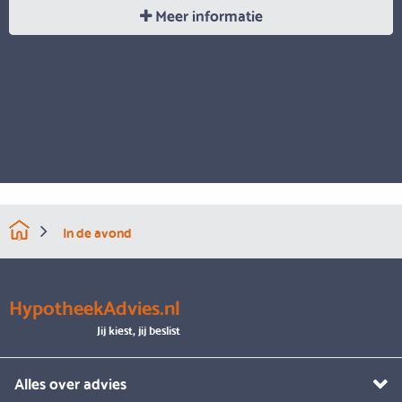
Meer informatie
In de avond
HypotheekAdvies.nl
Jij kiest, jij beslist
Alles over advies