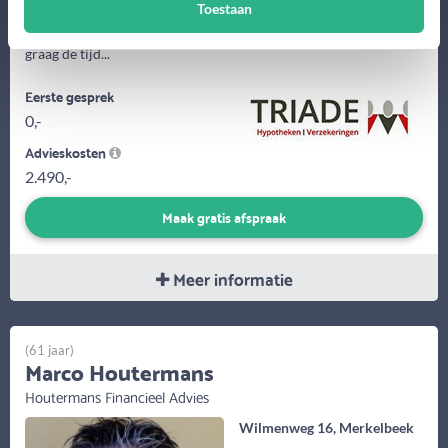
Wij zijn uw privé adres voor financiële zaken. Financiële
Toestaan
dienstverlening is mensenwerk. Onze adviseurs nemen daarom
graag de tijd...
Eerste gesprek
0,-
Advieskosten
2.490,-
Maak gratis afspraak
Meer informatie
(61 jaar)
Marco Houtermans
Houtermans Financieel Advies
Wilmenweg 16, Merkelbeek