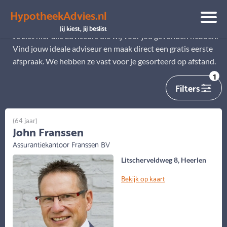
HypotheekAdvies.nl
Alle adviseurs
Jij kiest, jij beslist
Je ziet hier alle adviseurs die wij voor jou gevonden hebben.
Vind jouw ideale adviseur en maak direct een gratis eerste
afspraak. We hebben ze vast voor je gesorteerd op afstand.
1
Filters
(64 jaar)
John Franssen
Assurantiekantoor Franssen BV
Litscherveldweg 8, Heerlen
Bekijk op kaart