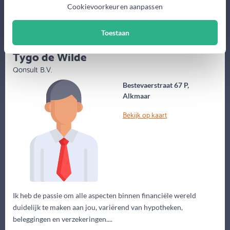
Meer informatie
Cookievoorkeuren aanpassen
Toestaan
(27 jaar)
Tygo de Wilde
Qonsult B.V.
Bestevaerstraat 67 P,
Alkmaar
Bekijk op kaart
Ik heb de passie om alle aspecten binnen financiële wereld
duidelijk te maken aan jou, variërend van hypotheken,
beleggingen en verzekeringen....