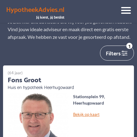
HypotheekAdvies.nl
Alle adviseurs
Jij kiest, jij beslist
Je ziet hier alle adviseurs die wij voor jou gevonden hebben.
Vind jouw ideale adviseur en maak direct een gratis eerste
afspraak. We hebben ze vast voor je gesorteerd op afstand.
1
Filters
(64 jaar)
Fons Groot
Huis en hypotheek Heerhugowaard
Stationsplein 99,
Heerhugowaard
Bekijk op kaart