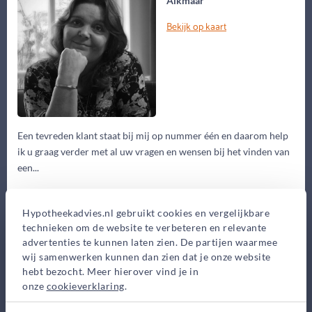
Alkmaar
Bekijk op kaart
Een tevreden klant staat bij mij op nummer één en daarom help
ik u graag verder met al uw vragen en wensen bij het vinden van
een...
Eerste gesprek
Hypotheekadvies.nl gebruikt cookies en vergelijkbare
0,-
technieken om de website te verbeteren en relevante
Advieskosten
advertenties te kunnen laten zien. De partijen waarmee
2.750,-
wij samenwerken kunnen dan zien dat je onze website
hebt bezocht. Meer hierover vind je in
Maak gratis afspraak
onze
cookieverklaring
.