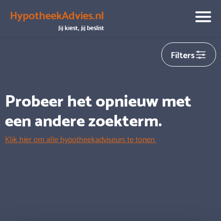
HypotheekAdvies.nl
We hebben helaas
0
adviseurs gevonden die aansluiten op
Jij kiest, jij beslist
jouw zoekopdracht
Filters
Probeer het opnieuw met
een andere zoekterm.
Klik hier om alle hypotheekadviseurs te tonen.