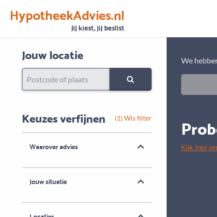
HypotheekAdvies.nl
Vertrouwen
Alle basisgegevens zijn gecontroleerd
Jij kiest, jij beslist
Jouw locatie
We hebben
Keuzes verfijnen
Prob
(1) Wis filter
Klik hier o
Waarover advies
Jouw situatie
Locaties