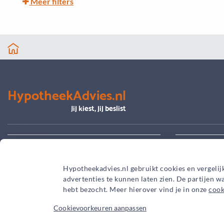
Meer filters
HypotheekAdvies.nl
Jij kiest, jij beslist
Alles over advies
Je hypoth
Hypotheekadvies.nl gebruikt cookies en vergelij
advertenties te kunnen laten zien. De partijen 
hebt bezocht. Meer hierover vind je in onze
cook
Cookievoorkeuren aanpassen