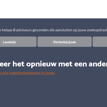
Aanbod
Keuze uit vele onafhankelijke adviseurs
 helaas
0
adviseurs gevonden die aansluiten op jouw zoekopdrac
Landelijk
Dichtstbijzijnde
eer het opnieuw met een ande
m alle hypotheekadviseurs te tonen.