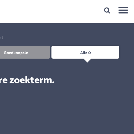
Snelheid
Plan een gratis 1e gesprek binnen 1 minuut
ht
Goedkoopste
Alle 0
re zoekterm.