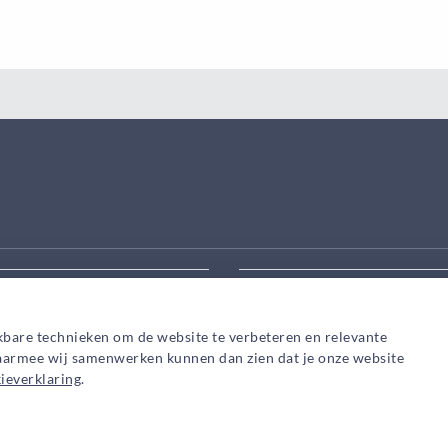
eek aanpassen
Zoek snel een adviseur in
kbare technieken om de website te verbeteren en relevante
waarmee wij samenwerken kunnen dan zien dat je onze website
ieverklaring
.
Privacy
Cookies