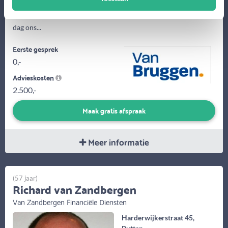
Voor onze vestigingen in Zwolle en Harderwijk ben ik financieel
adviseur en makelaar. Samen met mijn collega\'s doen wij elke
dag ons...
Eerste gesprek
0,-
Advieskosten
2.500,-
Maak gratis afspraak
Meer informatie
(57 jaar)
Richard van Zandbergen
Van Zandbergen Financiële Diensten
Harderwijkerstraat 45,