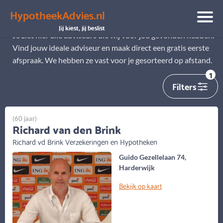
HypotheekAdvies.nl
Alle adviseurs
Jij kiest, jij beslist
Je ziet hier alle adviseurs die wij voor jou gevonden hebben.
Vind jouw ideale adviseur en maak direct een gratis eerste
afspraak. We hebben ze vast voor je gesorteerd op afstand.
1
Filters
(60 jaar)
Richard van den Brink
Richard vd Brink Verzekeringen en Hypotheken
Guido Gezellelaan 74,
Harderwijk
Bekijk op kaart