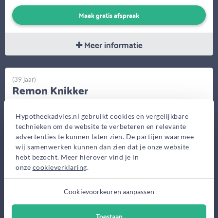
Maak gratis afspraak
Meer informatie
(39 jaar)
Remon Knikker
Van Bruggen
Hypotheekadvies.nl gebruikt cookies en vergelijkbare
Kantoren
technieken om de website te verbeteren en relevante
Eekwal 22a, Zwolle
advertenties te kunnen laten zien. De partijen waarmee
Goede Reede 1, Harderwijk
wij samenwerken kunnen dan zien dat je onze website
hebt bezocht. Meer hierover vind je in
onze
cookieverklaring
.
Cookievoorkeuren aanpassen
Toestaan