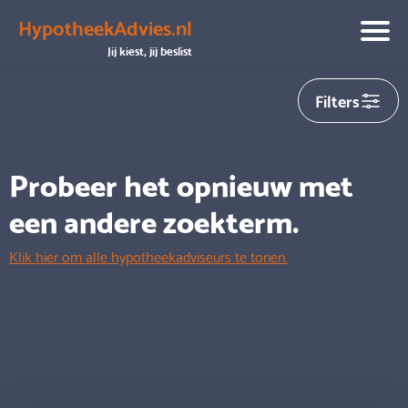
HypotheekAdvies.nl
We hebben helaas
0
adviseurs gevonden die aansluiten op
Jij kiest, jij beslist
jouw zoekopdracht
Filters
Probeer het opnieuw met
een andere zoekterm.
Klik hier om alle hypotheekadviseurs te tonen.