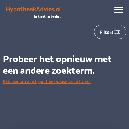
HypotheekAdvies.nl
We hebben helaas
0
adviseurs gevonden die aansluiten op
Jij kiest, jij beslist
jouw zoekopdracht
Filters
Probeer het opnieuw met
een andere zoekterm.
Klik hier om alle hypotheekadviseurs te tonen.