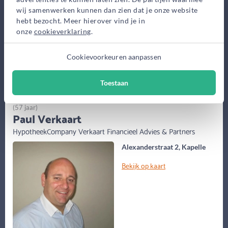
Advieskosten
wij samenwerken kunnen dan zien dat je onze website
3.250,-
hebt bezocht. Meer hierover vind je in
onze
cookieverklaring
.
Maak gratis afspraak
Cookievoorkeuren aanpassen
Meer informatie
Toestaan
(57 jaar)
Paul Verkaart
HypotheekCompany Verkaart Financieel Advies & Partners
Alexanderstraat 2, Kapelle
Bekijk op kaart