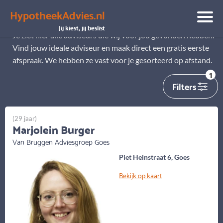
HypotheekAdvies.nl
Alle adviseurs
Jij kiest, jij beslist
Je ziet hier alle adviseurs die wij voor jou gevonden hebben.
Vind jouw ideale adviseur en maak direct een gratis eerste
afspraak. We hebben ze vast voor je gesorteerd op afstand.
1
Filters
(29 jaar)
Marjolein Burger
Van Bruggen Adviesgroep Goes
Piet Heinstraat 6, Goes
Bekijk op kaart