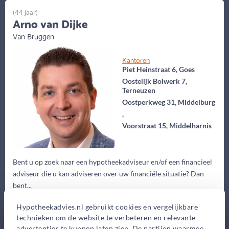
(44 jaar)
Arno van Dijke
Van Bruggen
Kantoren
Piet Heinstraat 6, Goes
Oostelijk Bolwerk 7,
Terneuzen
Oostperkweg 31, Middelburg
,
Voorstraat 15, Middelharnis
Bent u op zoek naar een hypotheekadviseur en/of een financieel
adviseur die u kan adviseren over uw financiële situatie? Dan
bent...
Eerste gesprek
Hypotheekadvies.nl gebruikt cookies en vergelijkbare
technieken om de website te verbeteren en relevante
0,-
advertenties te kunnen laten zien. De partijen waarmee