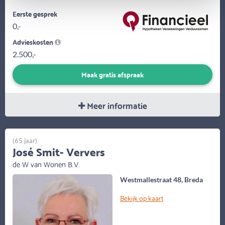
Eerste gesprek
0,-
Advieskosten
2.500,-
Maak gratis afspraak
Meer informatie
(65 jaar)
José Smit- Ververs
de W van Wonen B.V.
Westmallestraat 48, Breda
Bekijk op kaart