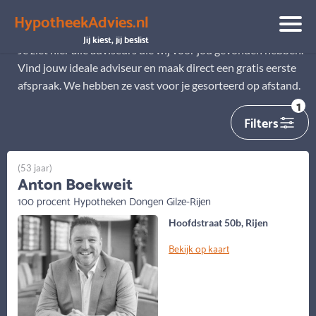
HypotheekAdvies.nl
Alle adviseurs
Jij kiest, jij beslist
Je ziet hier alle adviseurs die wij voor jou gevonden hebben.
Vind jouw ideale adviseur en maak direct een gratis eerste
afspraak. We hebben ze vast voor je gesorteerd op afstand.
1
Filters
(53 jaar)
Anton Boekweit
100 procent Hypotheken Dongen Gilze-Rijen
Hoofdstraat 50b, Rijen
Bekijk op kaart