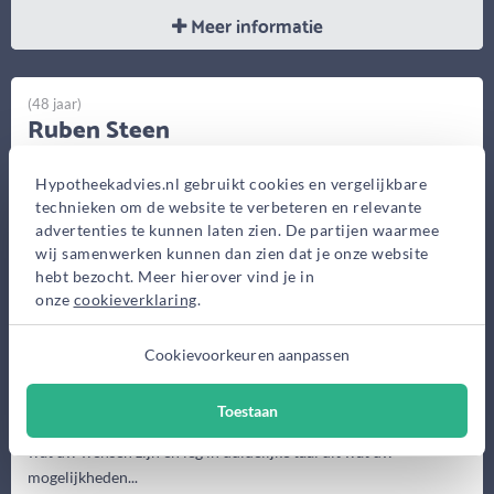
Meer informatie
(48 jaar)
Ruben Steen
Q Financieel
Hypotheekadvies.nl gebruikt cookies en vergelijkbare
Bosstraat 1, Oosterhout
technieken om de website te verbeteren en relevante
Bekijk op kaart
advertenties te kunnen laten zien. De partijen waarmee
wij samenwerken kunnen dan zien dat je onze website
hebt bezocht. Meer hierover vind je in
onze
cookieverklaring
.
Cookievoorkeuren aanpassen
Toestaan
We doen het samen. Dat is waar ik voor ga. Ik luister goed naar
wat uw wensen zijn en leg in duidelijke taal uit wat uw
mogelijkheden...