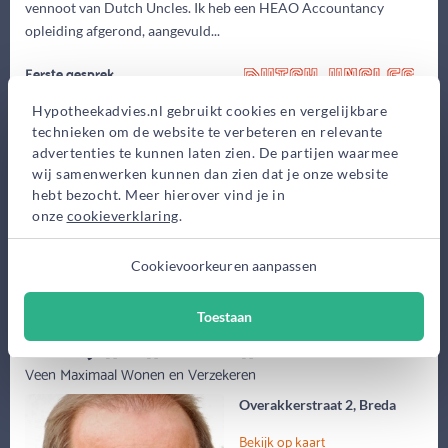
vennoot van Dutch Uncles. Ik heb een HEAO Accountancy
opleiding afgerond, aangevuld...
Eerste gesprek
0,-
Hypotheekadvies.nl gebruikt cookies en vergelijkbare
Advieskosten
technieken om de website te verbeteren en relevante
advertenties te kunnen laten zien. De partijen waarmee
2.500,-
wij samenwerken kunnen dan zien dat je onze website
Maak gratis afspraak
hebt bezocht. Meer hierover vind je in
onze
cookieverklaring
.
Meer informatie
Cookievoorkeuren aanpassen
Toestaan
(63 jaar)
Evert-Jan van der Veen
Veen Maximaal Wonen en Verzekeren
Overakkerstraat 2, Breda
Bekijk op kaart