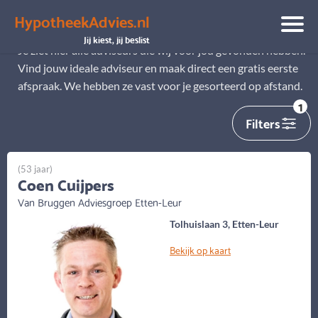
HypotheekAdvies.nl
Alle adviseurs
Jij kiest, jij beslist
Je ziet hier alle adviseurs die wij voor jou gevonden hebben.
Vind jouw ideale adviseur en maak direct een gratis eerste
afspraak. We hebben ze vast voor je gesorteerd op afstand.
1
Filters
(53 jaar)
Coen Cuijpers
Van Bruggen Adviesgroep Etten-Leur
Tolhuislaan 3, Etten-Leur
Bekijk op kaart