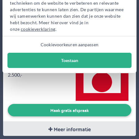
technieken om de website te verbeteren en relevante
advertenties te kunnen laten zien. De partijen waarmee
wij samenwerken kunnen dan zien dat je onze website
Inmiddels ben ik al 14 jaar werkzaam als hypotheekspecialist
hebt bezocht. Meer hierover vind je in
onze
cookieverklaring
.
maar met nog steeds hetzelfde doorzettingsvermogen als in mijn
Korps Mariniers...
Cookievoorkeuren aanpassen
Eerste gesprek
0,-
Toestaan
Advieskosten
2.500,-
Maak gratis afspraak
Meer informatie