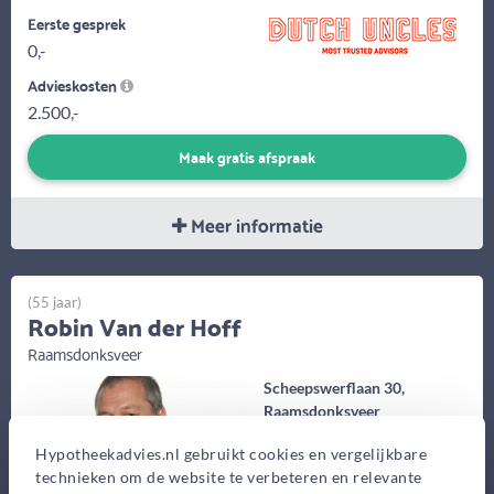
Eerste gesprek
0,-
Advieskosten
2.500,-
Maak gratis afspraak
Meer informatie
(55 jaar)
Robin Van der Hoff
Raamsdonksveer
Scheepswerflaan 30,
Raamsdonksveer
Bekijk op kaart
Hypotheekadvies.nl gebruikt cookies en vergelijkbare
technieken om de website te verbeteren en relevante