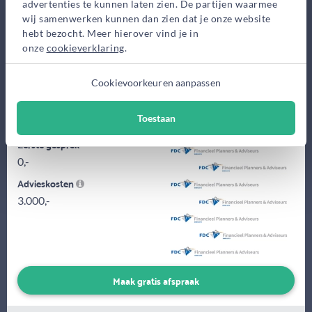
advertenties te kunnen laten zien. De partijen waarmee
wij samenwerken kunnen dan zien dat je onze website
hebt bezocht. Meer hierover vind je in
onze
cookieverklaring
.
Cookievoorkeuren aanpassen
Ik stel u als klant centraal en zal het advies aanpassen op uw
situatie, ik lever maatwerk voor mensen in loondienst of aan
zelfstandige...
Toestaan
Eerste gesprek
0,-
Advieskosten
3.000,-
Maak gratis afspraak