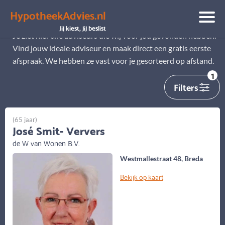
HypotheekAdvies.nl
Alle adviseurs
Jij kiest, jij beslist
Je ziet hier alle adviseurs die wij voor jou gevonden hebben.
Vind jouw ideale adviseur en maak direct een gratis eerste
afspraak. We hebben ze vast voor je gesorteerd op afstand.
1
Filters
(65 jaar)
José Smit- Ververs
de W van Wonen B.V.
Westmallestraat 48, Breda
Bekijk op kaart