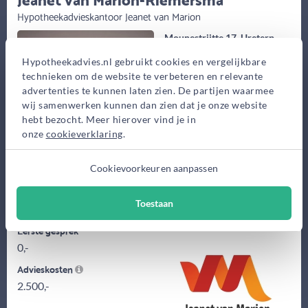
Hypotheekadvieskantoor Jeanet van Marion
Mounestrjitte 17, Ureterp
Bekijk op kaart
Hypotheekadvies.nl gebruikt cookies en vergelijkbare
technieken om de website te verbeteren en relevante
advertenties te kunnen laten zien. De partijen waarmee
wij samenwerken kunnen dan zien dat je onze website
hebt bezocht. Meer hierover vind je in
onze
cookieverklaring
.
Cookievoorkeuren aanpassen
Zoek je een financiële coach dan ben je bij mij op de juiste plek.
Ik onderscheid mij door mijn klanten volledig bij de hand te...
Toestaan
Eerste gesprek
0,-
Advieskosten
2.500,-