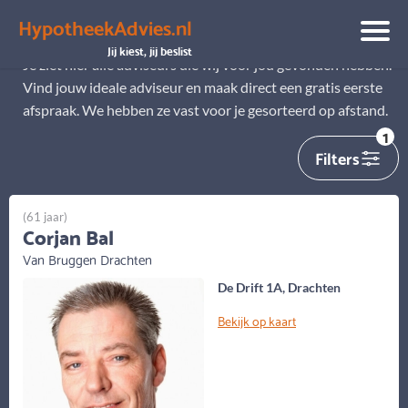
HypotheekAdvies.nl
Alle adviseurs
Jij kiest, jij beslist
Je ziet hier alle adviseurs die wij voor jou gevonden hebben.
Vind jouw ideale adviseur en maak direct een gratis eerste
afspraak. We hebben ze vast voor je gesorteerd op afstand.
1
Filters
(61 jaar)
Corjan Bal
Van Bruggen Drachten
De Drift 1A, Drachten
Bekijk op kaart