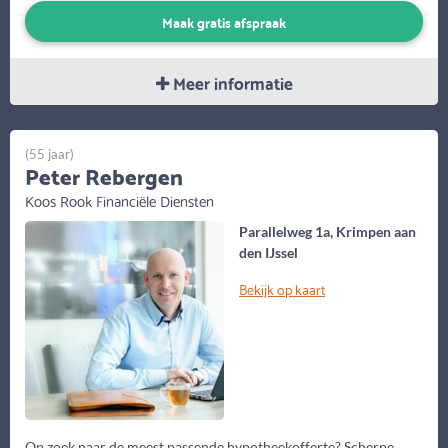
Maak gratis afspraak
Meer informatie
(55 jaar)
Peter Rebergen
Koos Rook Financiële Diensten
Parallelweg 1a, Krimpen aan
den IJssel
Bekijk op kaart
Op zoek naar de meest passende hypotheekofferte? Scherpe