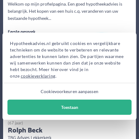
Welkom op mijn profielpagina. Een goed hypotheekadvies is
belangrijk. Het kopen van een huis c.q. veranderen van uw
bestaande hypotheek...
Eerste gesprek
0,-
Hypotheekadvies.nl gebruikt cookies en vergelijkbare
Advieskosten
technieken om de website te verbeteren en relevante
2.500,-
advertenties te kunnen laten zien. De partijen waarmee
wij samenwerken kunnen dan zien dat je onze website
hebt bezocht. Meer hierover vind je in
onze
cookieverklaring
.
Maak gratis afspraak
Cookievoorkeuren aanpassen
Meer informatie
Toestaan
(67 jaar)
Rolph Beck
TBG Advies Lekkerkerk