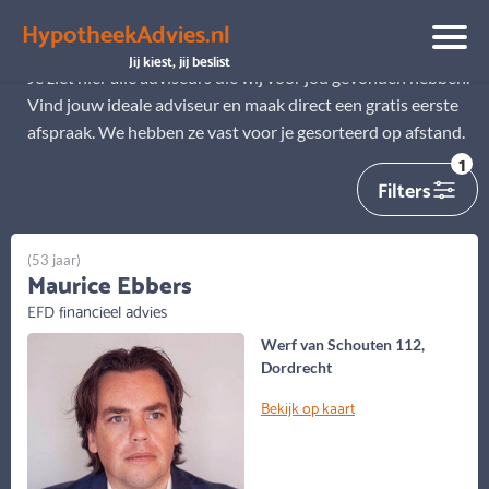
HypotheekAdvies.nl
Alle adviseurs
Jij kiest, jij beslist
Je ziet hier alle adviseurs die wij voor jou gevonden hebben.
Vind jouw ideale adviseur en maak direct een gratis eerste
afspraak. We hebben ze vast voor je gesorteerd op afstand.
1
Filters
(53 jaar)
Maurice Ebbers
EFD financieel advies
Werf van Schouten 112,
Dordrecht
Bekijk op kaart