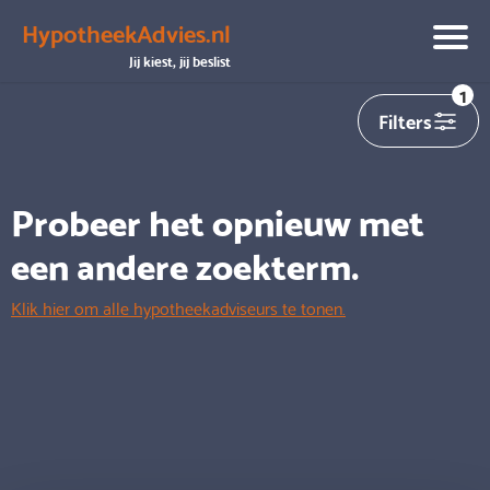
HypotheekAdvies.nl
We hebben helaas
0
adviseurs gevonden die aansluiten op
Jij kiest, jij beslist
jouw zoekopdracht
1
Filters
Probeer het opnieuw met
een andere zoekterm.
Klik hier om alle hypotheekadviseurs te tonen.