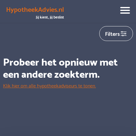
HypotheekAdvies.nl
We hebben helaas
0
adviseurs gevonden die aansluiten op
Jij kiest, jij beslist
jouw zoekopdracht
Filters
Probeer het opnieuw met
een andere zoekterm.
Klik hier om alle hypotheekadviseurs te tonen.