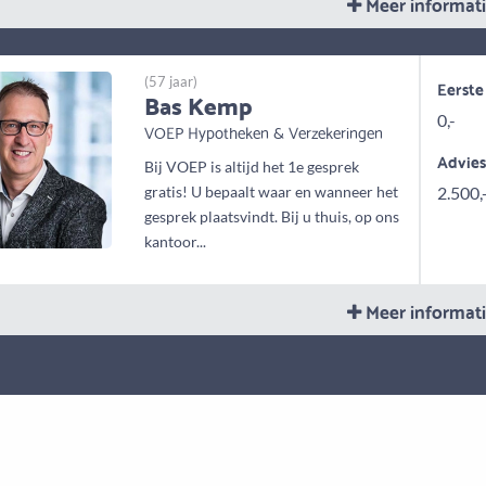
Meer informat
(57 jaar)
Eerste
Bas Kemp
0,-
VOEP Hypotheken & Verzekeringen
Advie
Bij VOEP is altijd het 1e gesprek
gratis! U bepaalt waar en wanneer het
2.500,
gesprek plaatsvindt. Bij u thuis, op ons
kantoor...
Meer informat