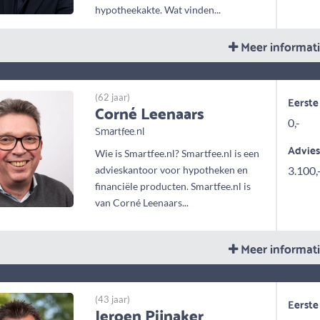
hypotheekakte. Wat vinden...
Meer informat
(62 jaar)
Eerste
Corné Leenaars
0,-
Smartfee.nl
Advie
Wie is Smartfee.nl? Smartfee.nl is een
advieskantoor voor hypotheken en
3.100,
financiële producten. Smartfee.nl is
van Corné Leenaars...
Meer informat
(43 jaar)
Eerste
Jeroen Pijnaker