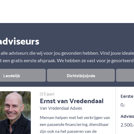
Aanbod
Keuze uit vele onafhankelijke adviseurs
adviseurs
r alle adviseurs die wij voor jou gevonden hebben. Vind jouw ideal
t een gratis eerste afspraak. We hebben ze vast voor je gesorteerd
Landelijk
Dichtstbijzijnde
(53 jaar)
Eerste
Ernst van Vredendaal
0,-
Van Vredendaal Advies
Advie
Mensen helpen met het verkrijgen van
een passende financiering, dienstbaar
2.500,
zijn ook na het passeren van de