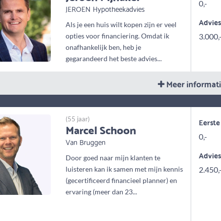
0,-
JEROEN Hypotheekadvies
Advie
Als je een huis wilt kopen zijn er veel
opties voor financiering. Omdat ik
3.000,
onafhankelijk ben, heb je
gegarandeerd het beste advies...
Meer informat
(55 jaar)
Eerste
Marcel Schoon
0,-
Van Bruggen
Advie
Door goed naar mijn klanten te
luisteren kan ik samen met mijn kennis
2.450,
(gecertificeerd financieel planner) en
ervaring (meer dan 23...