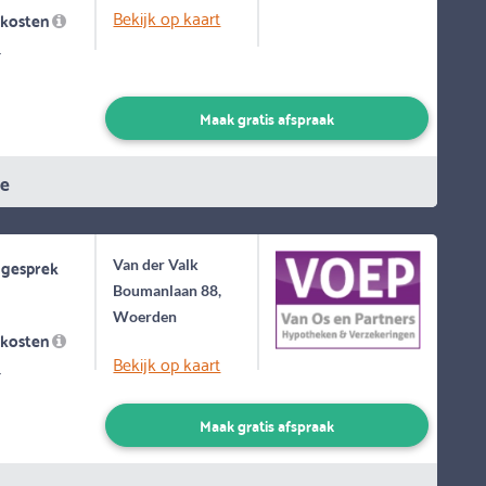
Bekijk op kaart
skosten
-
Maak gratis afspraak
ie
 gesprek
Van der Valk
Boumanlaan 88,
Woerden
skosten
Bekijk op kaart
-
Maak gratis afspraak