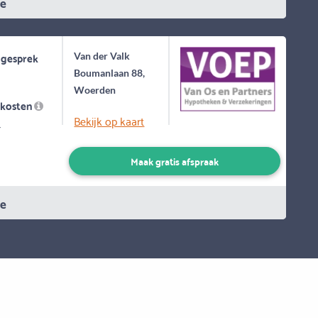
ie
 gesprek
Van der Valk
Boumanlaan 88,
Woerden
skosten
Bekijk op kaart
-
Maak gratis afspraak
ie