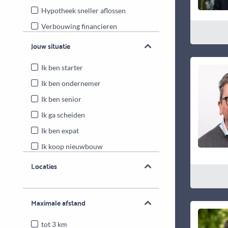
Hypotheek sneller aflossen
Verbouwing financieren
Energiebesparende maatregelen
Jouw situatie
Overwaarde benutten
Ik ben starter
Ik ben ondernemer
Ik ben senior
Ik ga scheiden
Ik ben expat
Ik koop nieuwbouw
Locaties
Maximale afstand
tot 3 km