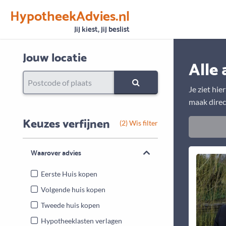
HypotheekAdvies.nl
Vertrouwen
Alle basisgegevens zijn gecontroleerd
Jij kiest, jij beslist
Jouw locatie
Alle 
Je ziet hie
maak direc
Keuzes verfijnen
(2) Wis filter
Waarover advies
Eerste Huis kopen
Volgende huis kopen
Tweede huis kopen
Hypotheeklasten verlagen