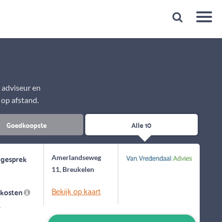
Snelheid
Plan een gratis 1e gesprek binnen 1 minuut
e adviseur en
 op afstand.
Goedkoopste
Alle 10
 gesprek
Amerlandseweg
11, Breukelen
Bekijk op kaart
skosten
-