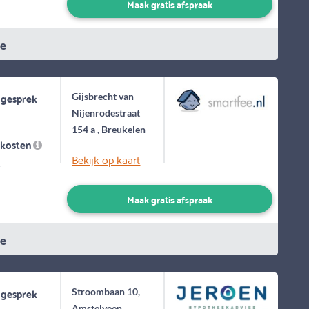
Maak gratis afspraak
ie
 gesprek
Gijsbrecht van
Nijenrodestraat
154 a , Breukelen
skosten
Bekijk op kaart
-
Maak gratis afspraak
ie
 gesprek
Stroombaan 10,
Amstelveen