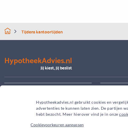
Tijdens kantoortijden
HypotheekAdvies.nl
Jij kiest, jij beslist
Alles over advies
Je hypoth
Hypotheekadvies.nl gebruikt cookies en vergelij
advertenties te kunnen laten zien. De partijen 
hebt bezocht. Meer hierover vind je in onze
cook
Cookievoorkeuren aanpassen