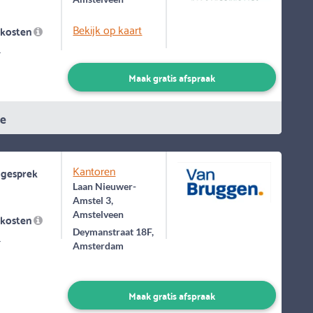
Bekijk op kaart
skosten
-
Maak gratis afspraak
ie
Kantoren
 gesprek
Laan Nieuwer-
Amstel 3,
Amstelveen
skosten
Deymanstraat 18F,
-
Amsterdam
Maak gratis afspraak