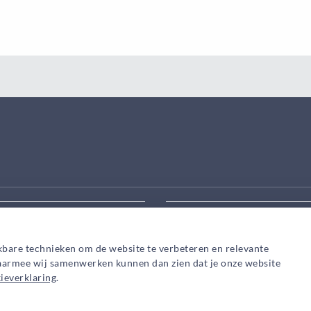
eek aanpassen
Zoek snel een adviseur in
kbare technieken om de website te verbeteren en relevante
waarmee wij samenwerken kunnen dan zien dat je onze website
ieverklaring
.
Privacy
Cookies