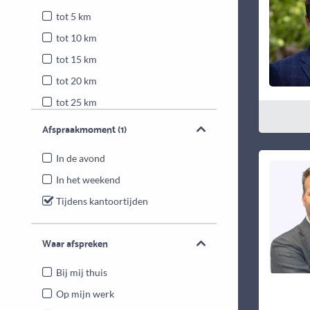
tot 5 km
tot 10 km
tot 15 km
tot 20 km
tot 25 km
Heel Nederland
Afspraakmoment
(1)
In de avond
In het weekend
Tijdens kantoortijden
Waar afspreken
Bij mij thuis
Op mijn werk