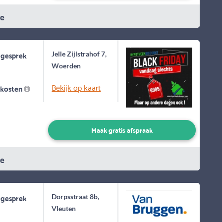
ie
 gesprek
Jelle Zijlstrahof 7,
Woerden
Bekijk op kaart
skosten
Maak gratis afspraak
ie
 gesprek
Dorpsstraat 8b,
Vleuten