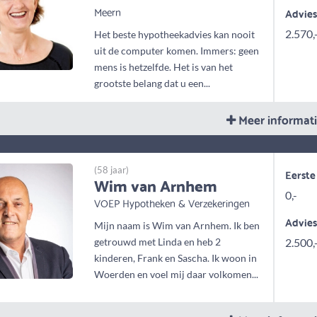
Meern
Advie
2.570,
Het beste hypotheekadvies kan nooit
uit de computer komen. Immers: geen
mens is hetzelfde. Het is van het
grootste belang dat u een...
Meer informat
(58 jaar)
Eerste
Wim van Arnhem
0,-
VOEP Hypotheken & Verzekeringen
Advie
Mijn naam is Wim van Arnhem. Ik ben
getrouwd met Linda en heb 2
2.500,
kinderen, Frank en Sascha. Ik woon in
Woerden en voel mij daar volkomen...