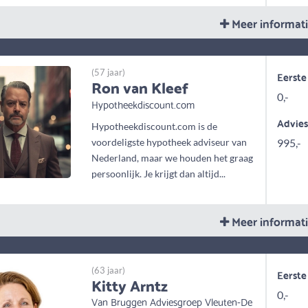
Meer informat
(57 jaar)
Eerste
Ron van Kleef
0,-
Hypotheekdiscount.com
Advie
Hypotheekdiscount.com is de
voordeligste hypotheek adviseur van
995,-
Nederland, maar we houden het graag
persoonlijk. Je krijgt dan altijd...
Meer informat
(63 jaar)
Eerste
Kitty Arntz
0,-
Van Bruggen Adviesgroep Vleuten-De