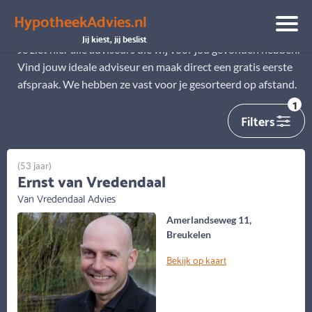
HypotheekAdvies.nl
Alle adviseurs
Jij kiest, jij beslist
Je ziet hier alle adviseurs die wij voor jou gevonden hebben.
Vind jouw ideale adviseur en maak direct een gratis eerste
afspraak. We hebben ze vast voor je gesorteerd op afstand.
1
Filters
(53 jaar)
Ernst van Vredendaal
Van Vredendaal Advies
Amerlandseweg 11,
Breukelen
Bekijk op kaart