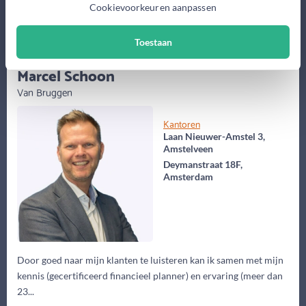
Cookievoorkeuren aanpassen
Meer informatie
Toestaan
(55 jaar)
Marcel Schoon
Van Bruggen
Kantoren
Laan Nieuwer-Amstel 3,
Amstelveen
Deymanstraat 18F,
Amsterdam
Door goed naar mijn klanten te luisteren kan ik samen met mijn
kennis (gecertificeerd financieel planner) en ervaring (meer dan
23...