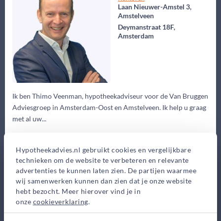
Laan Nieuwer-Amstel 3,
Amstelveen
Deymanstraat 18F,
Amsterdam
Ik ben Thimo Veenman, hypotheekadviseur voor de Van Bruggen
Adviesgroep in Amsterdam-Oost en Amstelveen. Ik help u graag
met al uw...
Eerste gesprek
Hypotheekadvies.nl gebruikt cookies en vergelijkbare
0,-
technieken om de website te verbeteren en relevante
Advieskosten
advertenties te kunnen laten zien. De partijen waarmee
2.570,-
wij samenwerken kunnen dan zien dat je onze website
hebt bezocht. Meer hierover vind je in
Maak gratis afspraak
onze
cookieverklaring
.