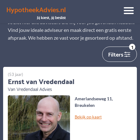
HypotheekAdvies.nl
Alle adviseurs
Jij kiest, jij beslist
Je ziet hier alle adviseurs die wij voor jou gevonden hebben.
Vind jouw ideale adviseur en maak direct een gratis eerste
afspraak. We hebben ze vast voor je gesorteerd op afstand.
1
Filters
(53 jaar)
Ernst van Vredendaal
Van Vredendaal Advies
Amerlandseweg 11,
Breukelen
Bekijk op kaart