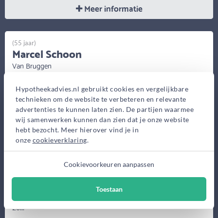
Meer informatie
(55 jaar)
Marcel Schoon
Van Bruggen
Kantoren
Hypotheekadvies.nl gebruikt cookies en vergelijkbare
Laan Nieuwer-Amstel 3,
technieken om de website te verbeteren en relevante
Amstelveen
advertenties te kunnen laten zien. De partijen waarmee
Deymanstraat 18F,
wij samenwerken kunnen dan zien dat je onze website
Amsterdam
hebt bezocht. Meer hierover vind je in
onze
cookieverklaring
.
Cookievoorkeuren aanpassen
Door goed naar mijn klanten te luisteren kan ik samen met mijn
Toestaan
kennis (gecertificeerd financieel planner) en ervaring (meer dan
23...