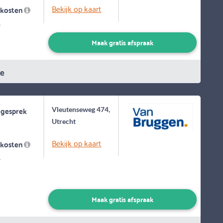
Bekijk op kaart
skosten
-
Maak gratis afspraak
ie
 gesprek
Vleutenseweg 474,
Utrecht
Bekijk op kaart
skosten
-
Maak gratis afspraak