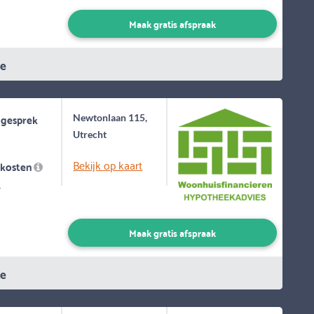
Maak gratis afspraak
ie
 gesprek
Newtonlaan 115,
Utrecht
Bekijk op kaart
skosten
-
Maak gratis afspraak
ie