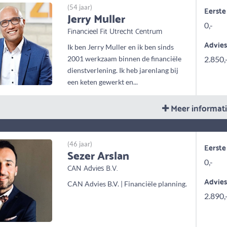
(54 jaar)
Eerste
Jerry Muller
0,-
Financieel Fit Utrecht Centrum
Advie
Ik ben Jerry Muller en ik ben sinds
2001 werkzaam binnen de financiële
2.850,
dienstverlening. Ik heb jarenlang bij
een keten gewerkt en...
Meer informat
(46 jaar)
Eerste
Sezer Arslan
0,-
CAN Advies B.V.
Advie
CAN Advies B.V. | Financiële planning.
2.890,