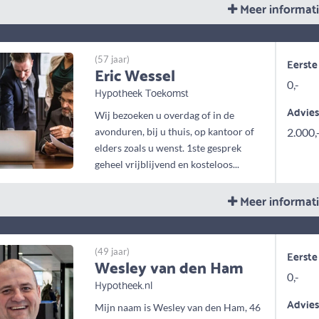
Meer informat
(57 jaar)
Eerste
Eric Wessel
0,-
Hypotheek Toekomst
Advie
Wij bezoeken u overdag of in de
avonduren, bij u thuis, op kantoor of
2.000,
elders zoals u wenst. 1ste gesprek
geheel vrijblijvend en kosteloos...
Meer informat
(49 jaar)
Eerste
Wesley van den Ham
0,-
Hypotheek.nl
Advie
Mijn naam is Wesley van den Ham, 46