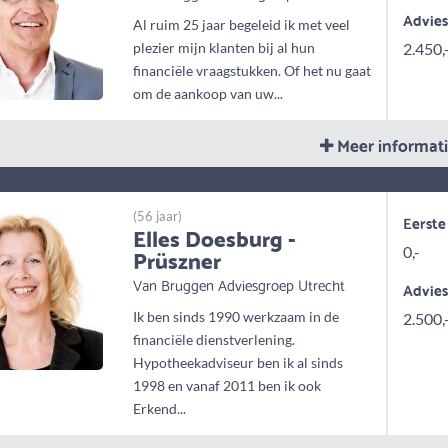
Advie
Al ruim 25 jaar begeleid ik met veel
plezier mijn klanten bij al hun
2.450,
financiële vraagstukken. Of het nu gaat
om de aankoop van uw...
Meer informat
(56 jaar)
Eerste
Elles Doesburg -
Prüszner
0,-
Van Bruggen Adviesgroep Utrecht
Advie
Ik ben sinds 1990 werkzaam in de
2.500,
financiële dienstverlening.
Hypotheekadviseur ben ik al sinds
1998 en vanaf 2011 ben ik ook
Erkend...