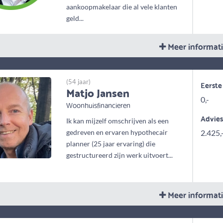
aankoopmakelaar die al vele klanten
geld...
Meer informat
(54 jaar)
Eerste
Matjo Jansen
0,-
Woonhuisfinancieren
Advie
Ik kan mijzelf omschrijven als een
gedreven en ervaren hypothecair
2.425,
planner (25 jaar ervaring) die
gestructureerd zijn werk uitvoert...
Meer informat