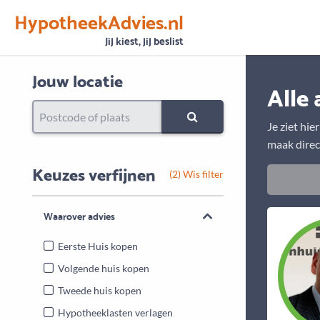
HypotheekAdvies.nl
Vertrouwen
Alle basisgegevens zijn gecontroleerd
Jij kiest, jij beslist
Jouw locatie
Alle 
Je ziet hie
maak direc
Keuzes verfijnen
(2) Wis filter
Waarover advies
Eerste Huis kopen
Volgende huis kopen
Tweede huis kopen
Hypotheeklasten verlagen