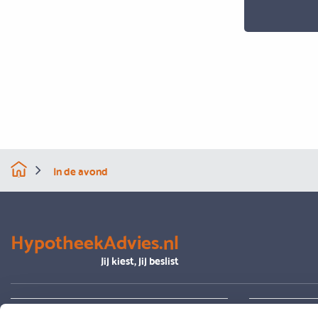
In de avond
HypotheekAdvies.nl
Jij kiest, jij beslist