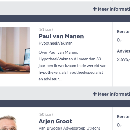
Meer informat
(61 jaar)
Eerste
Paul van Manen
0,-
HypotheekVakman
Advie
Over Paul van Manen,
HypotheekVakman Al meer dan 30
2.695,
jaar ben ik werkzaam in de wereld van
hypotheken, als hypotheekspecialist
en adviseur....
Meer informat
(60 jaar)
Eerste
Arjen Groot
0,-
Van Bruggen Adviesgroep Utrecht