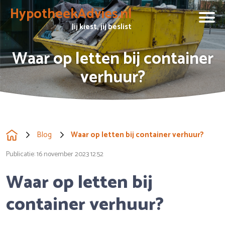
HypotheekAdvies.nl
Jij kiest, jij beslist
Waar op letten bij container
verhuur?
Blog
Waar op letten bij container verhuur?
Publicatie:
16 november 2023 12:52
Waar op letten bij
container verhuur?