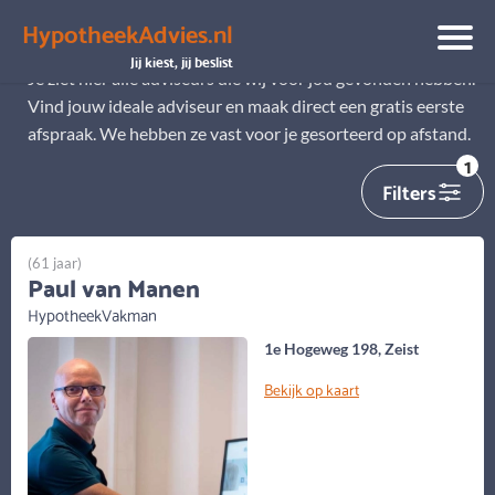
HypotheekAdvies.nl
Alle adviseurs
Jij kiest, jij beslist
Je ziet hier alle adviseurs die wij voor jou gevonden hebben.
Vind jouw ideale adviseur en maak direct een gratis eerste
afspraak. We hebben ze vast voor je gesorteerd op afstand.
1
Filters
(61 jaar)
Paul van Manen
HypotheekVakman
1e Hogeweg 198, Zeist
Bekijk op kaart