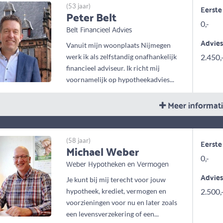
(53 jaar)
Eerste
Peter Belt
0,-
Belt Financieel Advies
Advie
Vanuit mijn woonplaats Nijmegen
werk ik als zelfstandig onafhankelijk
2.450,
financieel adviseur. Ik richt mij
voornamelijk op hypotheekadvies...
Meer informat
(58 jaar)
Eerste
Michael Weber
0,-
Weber Hypotheken en Vermogen
Advie
Je kunt bij mij terecht voor jouw
hypotheek, krediet, vermogen en
2.500,
voorzieningen voor nu en later zoals
een levensverzekering of een...