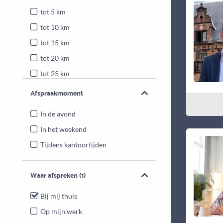
tot 5 km
tot 10 km
tot 15 km
tot 20 km
tot 25 km
Heel Nederland
Afspraakmoment
In de avond
In het weekend
Tijdens kantoortijden
Waar afspreken
(1)
Bij mij thuis
Op mijn werk