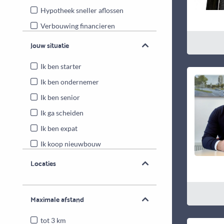
Hypotheek sneller aflossen
Verbouwing financieren
Energiebesparende maatregelen
Jouw situatie
Overwaarde benutten
Ik ben starter
Ik ben ondernemer
Ik ben senior
Ik ga scheiden
Ik ben expat
Ik koop nieuwbouw
Locaties
Maximale afstand
tot 3 km