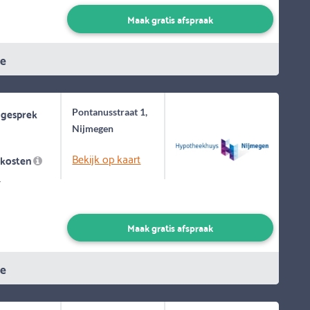
Maak gratis afspraak
ie
 gesprek
Pontanusstraat 1,
Nijmegen
Bekijk op kaart
skosten
-
Maak gratis afspraak
ie