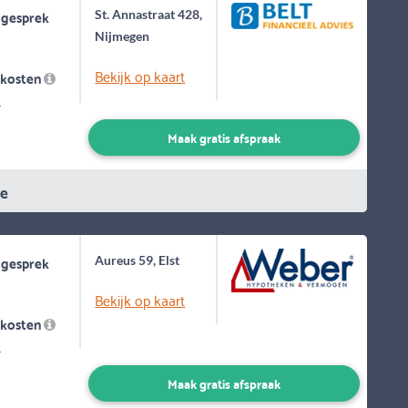
 gesprek
St. Annastraat 428,
Nijmegen
Bekijk op kaart
skosten
-
Maak gratis afspraak
ie
 gesprek
Aureus 59, Elst
Bekijk op kaart
skosten
-
Maak gratis afspraak