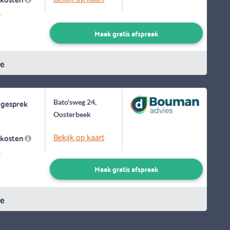
-
Maak gratis afspraak
ie
 gesprek
Bato'sweg 24,
Oosterbeek
Bekijk op kaart
skosten
-
Maak gratis afspraak
ie