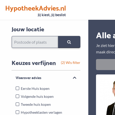
HypotheekAdvies.nl
Vertrouwen
Alle basisgegevens zijn gecontroleerd
Jij kiest, jij beslist
Jouw locatie
Alle 
Je ziet hie
maak direc
Keuzes verfijnen
(2) Wis filter
Waarover advies
Eerste Huis kopen
Volgende huis kopen
Tweede huis kopen
Hypotheeklasten verlagen