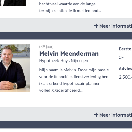
hecht veel waarde aan de lange
termijn relatie die ik met iemand...
Meer informat
(39 jaar)
Eerste
Melvin Meenderman
0,-
Hypotheek-Huys Nijmegen
Advie
Mijn naam is Melvin. Door mijn passie
voor de financiële dienstverlening ben
2.500,
ik als erkend hypothecair planner
volledig gecertificeerd...
Meer informat