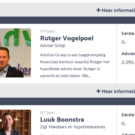
Meer informat
(54 jaar)
Eerste
Rutger Vogelpoel
0,-
Advisie Groep
Advie
Advisie Groep is een laagdrempelig
financieel kantoor waarbij Rutger het
2.390,
hypotheek advies doet. Rutger is
oprecht en betrokken. We...
Meer informat
(47 jaar)
Eerste
Luuk Boonstra
0,-
Zigt Makelaars en Hypotheekadvies
Advie