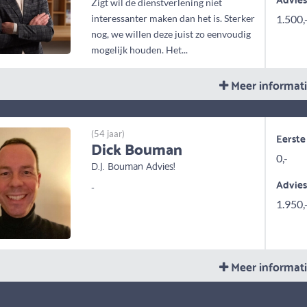
Zigt wil de dienstverlening niet
interessanter maken dan het is. Sterker
1.500,
nog, we willen deze juist zo eenvoudig
mogelijk houden. Het...
Meer informat
(54 jaar)
Eerste
Dick Bouman
0,-
D.J. Bouman Advies!
Advie
-
1.950,
Meer informat