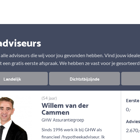
Aanbod
Keuze uit vele onafhankelijke adviseurs
adviseurs
r alle adviseurs die wij voor jou gevonden hebben. Vind jouw ideal
t een gratis eerste afspraak. We hebben ze vast voor je gesorteerd
Landelijk
Dichtstbijzijnde
(54 jaar)
Eerste
Willem van der
Cammen
0,-
GHW Assurantiegroep
Advie
Sinds 1996 werk ik bij GHW als
2.670,
financieel /hypotheekadviseur. Ik