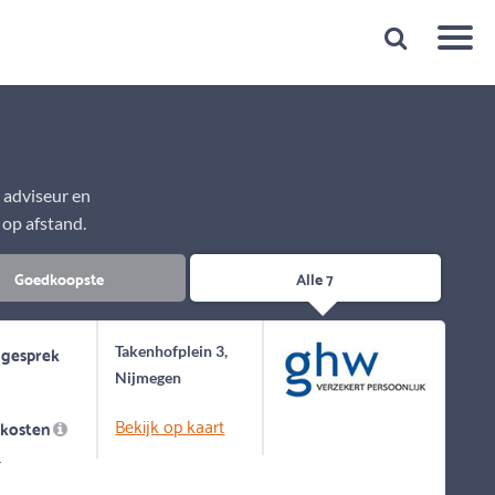
Snelheid
Plan een gratis 1e gesprek binnen 1 minuut
e adviseur en
 op afstand.
Goedkoopste
Alle 7
 gesprek
Takenhofplein 3,
Nijmegen
Bekijk op kaart
skosten
-