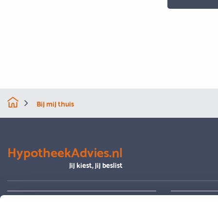
Bij mij thuis
HypotheekAdvies.nl
Jij kiest, jij beslist
Alles over advies
Je hypoth