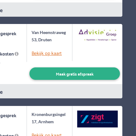
ie
 gesprek
Van Heemstraweg
53, Druten
Bekijk op kaart
skosten
-
Maak gratis afspraak
ie
 gesprek
Kronenburgsingel
17, Arnhem
Bekijk op kaart
skosten