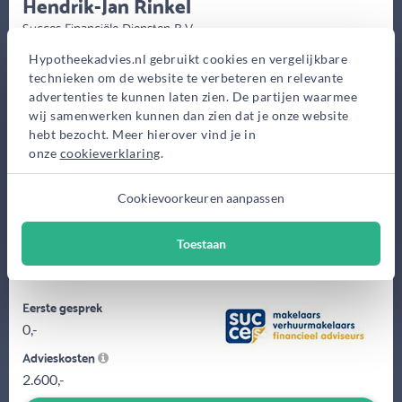
Hendrik-Jan Rinkel
Succes Financiële Diensten B.V.
Hamersveldseweg 72,
Hypotheekadvies.nl gebruikt cookies en vergelijkbare
Leusden
technieken om de website te verbeteren en relevante
advertenties te kunnen laten zien. De partijen waarmee
Bekijk op kaart
wij samenwerken kunnen dan zien dat je onze website
hebt bezocht. Meer hierover vind je in
onze
cookieverklaring
.
Cookievoorkeuren aanpassen
Toestaan
De makelaar en financieel expert met een luisterend oor voor
mensen met een minder standaard vraagstuk.
Eerste gesprek
0,-
Advieskosten
2.600,-