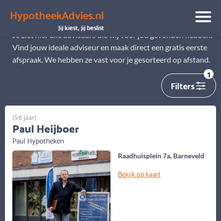
HypotheekAdvies.nl
Alle adviseurs
Jij kiest, jij beslist
Je ziet hier alle adviseurs die wij voor jou gevonden hebben.
Vind jouw ideale adviseur en maak direct een gratis eerste
afspraak. We hebben ze vast voor je gesorteerd op afstand.
1
Filters
(56 jaar)
Paul Heijboer
Paul Hypotheken
Raadhuisplein 7a, Barneveld
Bekijk op kaart