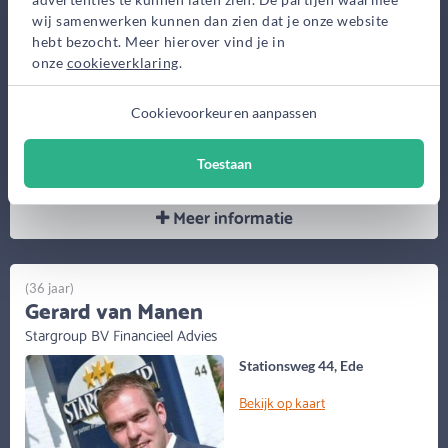
wij samenwerken kunnen dan zien dat je onze website
Eerste gesprek
hebt bezocht. Meer hierover vind je in
0,-
onze
cookieverklaring
.
Advieskosten
Cookievoorkeuren aanpassen
1.750,-
Maak gratis afspraak
Toestaan
Meer informatie
(36 jaar)
Gerard van Manen
Stargroup BV Financieel Advies
Stationsweg 44, Ede
Bekijk op kaart