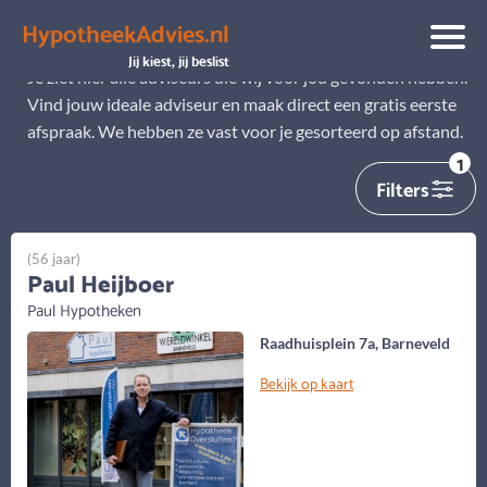
HypotheekAdvies.nl
Alle adviseurs
Jij kiest, jij beslist
Je ziet hier alle adviseurs die wij voor jou gevonden hebben.
Vind jouw ideale adviseur en maak direct een gratis eerste
afspraak. We hebben ze vast voor je gesorteerd op afstand.
1
Filters
(56 jaar)
Paul Heijboer
Paul Hypotheken
Raadhuisplein 7a, Barneveld
Bekijk op kaart