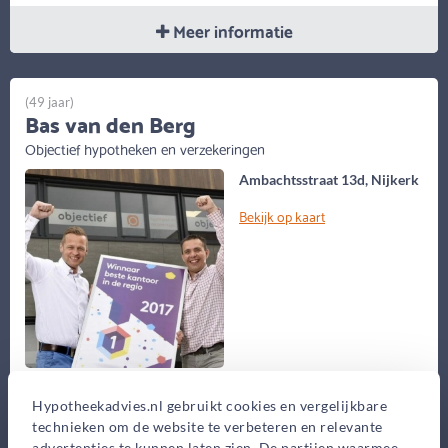
Meer informatie
(49 jaar)
Bas van den Berg
Objectief hypotheken en verzekeringen
Ambachtsstraat 13d, Nijkerk
Bekijk op kaart
Een goed advies omvat meer dan een hypotheek afsluiten na het
Hypotheekadvies.nl gebruikt cookies en vergelijkbare
vergelijken van rentes en voorwaarden. Ik help u graag om uw
technieken om de website te verbeteren en relevante
wensen...
advertenties te kunnen laten zien. De partijen waarmee