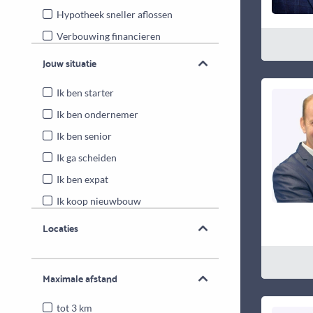
Hypotheek sneller aflossen
Verbouwing financieren
Energiebesparende maatregelen
Jouw situatie
Overwaarde benutten
Ik ben starter
Ik ben ondernemer
Ik ben senior
Ik ga scheiden
Ik ben expat
Ik koop nieuwbouw
Locaties
Maximale afstand
tot 3 km