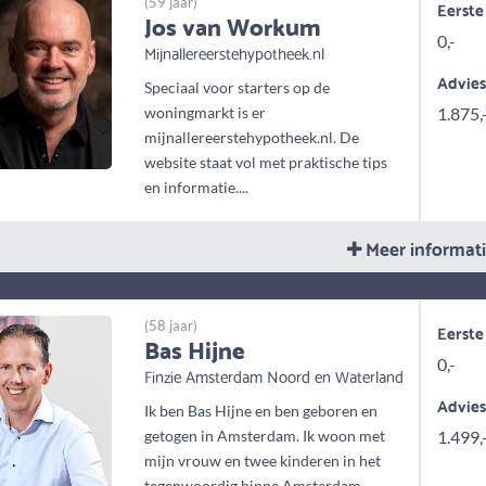
(59 jaar)
Eerste
Jos van Workum
0,-
Mijnallereerstehypotheek.nl
Advie
Speciaal voor starters op de
woningmarkt is er
1.875,
mijnallereerstehypotheek.nl. De
website staat vol met praktische tips
en informatie....
Meer informat
(58 jaar)
Eerste
Bas Hijne
0,-
Finzie Amsterdam Noord en Waterland
Advie
Ik ben Bas Hijne en ben geboren en
getogen in Amsterdam. Ik woon met
1.499,
mijn vrouw en twee kinderen in het
tegenwoordig hippe Amsterdam...