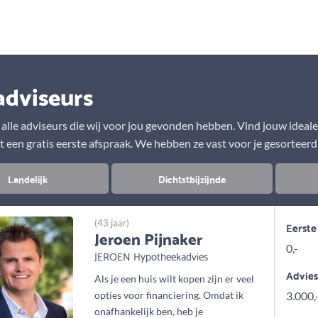
Aanbod
Keuze uit vele onafhankelijke adviseurs
adviseurs
r alle adviseurs die wij voor jou gevonden hebben. Vind jouw ideal
t een gratis eerste afspraak. We hebben ze vast voor je gesorteerd
Landelijk
Dichtstbijzijnde
(43 jaar)
Eerste
Jeroen Pijnaker
0,-
JEROEN Hypotheekadvies
Advie
Als je een huis wilt kopen zijn er veel
opties voor financiering. Omdat ik
3.000,
onafhankelijk ben, heb je