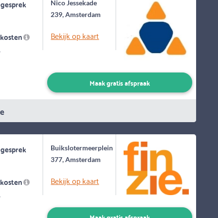
 gesprek
Nico Jessekade
239, Amsterdam
Bekijk op kaart
skosten
-
Maak gratis afspraak
ie
 gesprek
Buikslotermeerplein
377, Amsterdam
Bekijk op kaart
skosten
-
Maak gratis afspraak