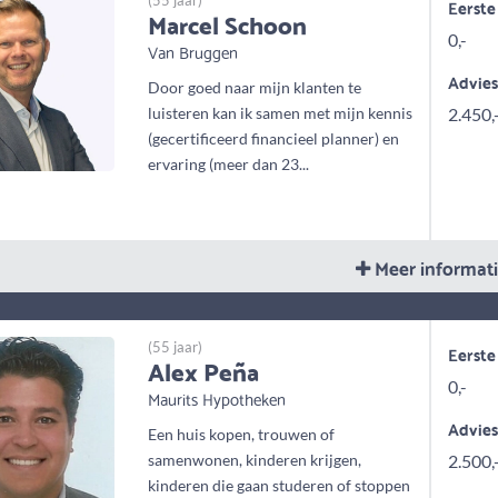
(55 jaar)
Eerste
Marcel Schoon
0,-
Van Bruggen
Advie
Door goed naar mijn klanten te
luisteren kan ik samen met mijn kennis
2.450,
(gecertificeerd financieel planner) en
ervaring (meer dan 23...
Meer informat
(55 jaar)
Eerste
Alex Peña
0,-
Maurits Hypotheken
Advie
Een huis kopen, trouwen of
samenwonen, kinderen krijgen,
2.500,
kinderen die gaan studeren of stoppen