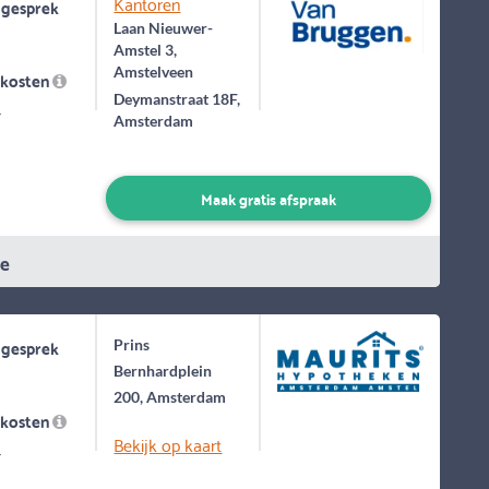
Kantoren
 gesprek
Laan Nieuwer-
Amstel 3,
Amstelveen
skosten
Deymanstraat 18F,
-
Amsterdam
Maak gratis afspraak
ie
 gesprek
Prins
Bernhardplein
200, Amsterdam
skosten
Bekijk op kaart
-