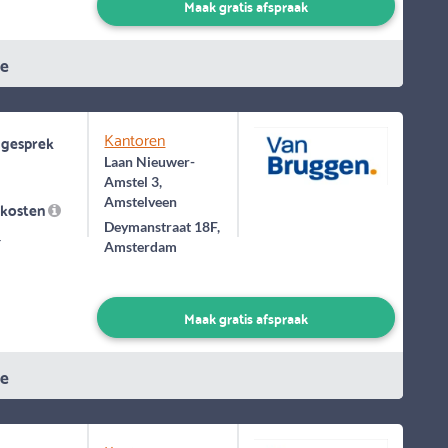
Maak gratis afspraak
ie
Kantoren
 gesprek
Laan Nieuwer-
Amstel 3,
Amstelveen
skosten
Deymanstraat 18F,
-
Amsterdam
Maak gratis afspraak
ie