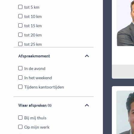
tot 5 km
tot 10 km
tot 15 km
tot 20 km
tot 25 km
Heel Nederland
Afspraakmoment
In de avond
In het weekend
Tijdens kantoortijden
Waar afspreken
(1)
Bij mij thuis
Op mijn werk