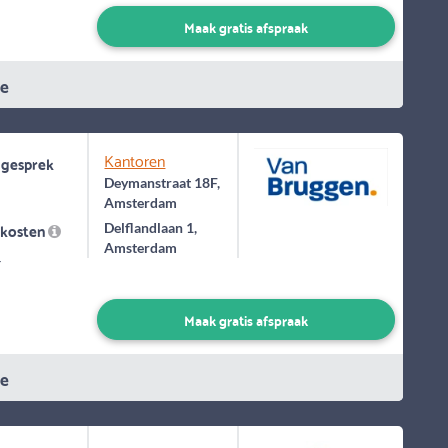
Maak gratis afspraak
ie
Kantoren
 gesprek
Deymanstraat 18F,
Amsterdam
skosten
Delflandlaan 1,
Amsterdam
-
Maak gratis afspraak
ie