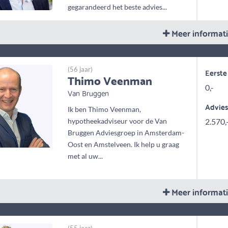
gegarandeerd het beste advies...
Meer informat
(56 jaar)
Eerste
Thimo Veenman
0,-
Van Bruggen
Advie
Ik ben Thimo Veenman,
hypotheekadviseur voor de Van
2.570,
Bruggen Adviesgroep in Amsterdam-
Oost en Amstelveen. Ik help u graag
met al uw...
Meer informat