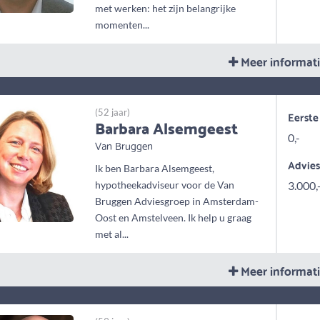
met werken: het zijn belangrijke
momenten...
Meer informat
(52 jaar)
Eerste
Barbara Alsemgeest
0,-
Van Bruggen
Advie
Ik ben Barbara Alsemgeest,
hypotheekadviseur voor de Van
3.000,
Bruggen Adviesgroep in Amsterdam-
Oost en Amstelveen. Ik help u graag
met al...
Meer informat