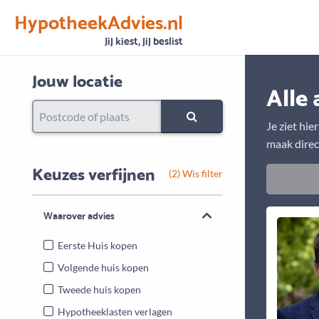
HypotheekAdvies.nl
Vertrouwen
Alle basisgegevens zijn gecontroleerd
Jij kiest, jij beslist
Jouw locatie
Alle 
Je ziet hie
maak direc
Keuzes verfijnen
(2) Wis filter
Waarover advies
Eerste Huis kopen
Volgende huis kopen
Tweede huis kopen
Hypotheeklasten verlagen