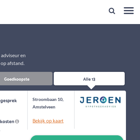
Snelheid
Plan een gratis 1e gesprek binnen 1 minuut
e adviseur en
 op afstand.
Goedkoopste
Alle 13
 gesprek
Stroombaan 10,
Amstelveen
Bekijk op kaart
skosten
-