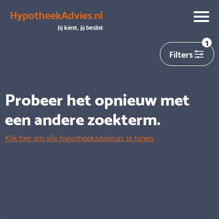
HypotheekAdvies.nl
We hebben helaas
0
adviseurs gevonden die aansluiten op
Jij kiest, jij beslist
jouw zoekopdracht
1
Filters
Probeer het opnieuw met
een andere zoekterm.
Klik hier om alle hypotheekadviseurs te tonen.